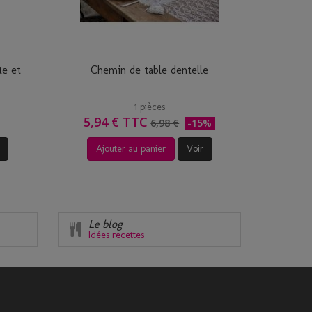
te et
Chemin de table dentelle
1 pièces
5,94 € TTC
6,98 €
-15%
Ajouter au panier
Voir
Le blog
Idées recettes