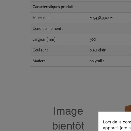
Caractéristiques produit
Référence :
8054383190089
Conditionnement :
1
Largeur (mm) :
300
Couleur :
bleu clair
Matière :
polytulle
Lors de la cons
appareil (ordin