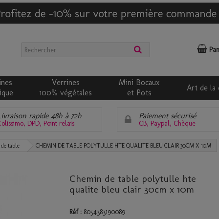
Pan
ines
Verrines
Mini Bocaux
Art de la 
ique
100% végétales
et Pots
Livraison rapide 48h à 72h
Paiement sécurisé
olissimo, DPD, Point relais
CB, Paypal, Chèque
de table
CHEMIN DE TABLE POLYTULLE HTE QUALITE BLEU CLAIR 30CM X 10M
Chemin de table polytulle hte
qualite bleu clair 30cm x 10m
Réf :
8054383190089