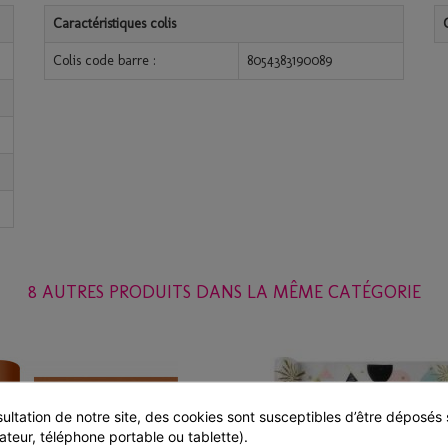
Caractéristiques colis
Colis code barre :
8054383190089
8 AUTRES PRODUITS DANS LA MÊME CATÉGORIE
ultation de notre site, des cookies sont susceptibles d’être déposés s
ateur, téléphone portable ou tablette).