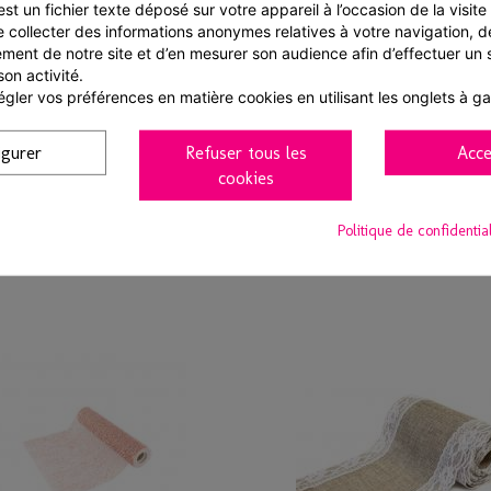
st un fichier texte déposé sur votre appareil à l’occasion de la visite d
e collecter des informations anonymes relatives à votre navigation, de
ment de notre site et d’en mesurer son audience afin d’effectuer un su
son activité.
gler vos préférences en matière cookies en utilisant les onglets à g
in de table vs uni 0.40x10m
Chemin de table paillette 
igurer
Refuser tous les
Acce
mandarine
cookies
11,52 € TTC
12,77 € TTC
Politique de confidentia
Ajouter au panier
Voir
Ajouter au panier
Voir