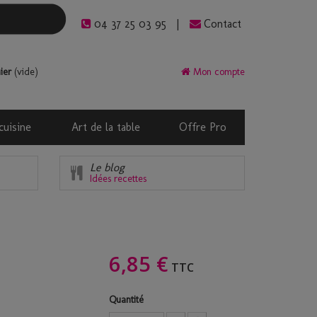
04 37 25 03 95
Contact
ier
(vide)
Mon compte
cuisine
Art de la table
Offre Pro
Le blog
Idées recettes
6,85 €
TTC
Quantité