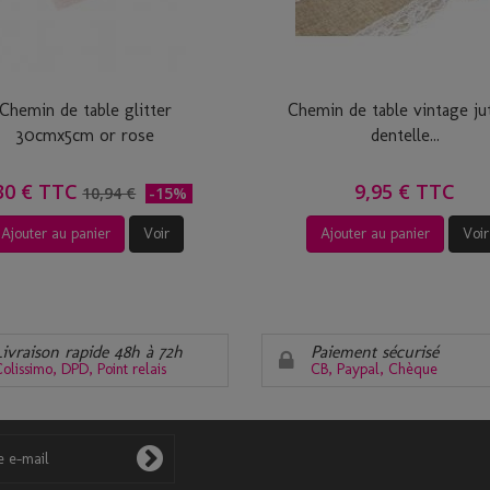
Chemin de table glitter
Chemin de table vintage ju
30cmx5cm or rose
dentelle...
30 € TTC
9,95 € TTC
10,94 €
-15%
Ajouter au panier
Voir
Ajouter au panier
Voir
Livraison rapide 48h à 72h
Paiement sécurisé
olissimo, DPD, Point relais
CB, Paypal, Chèque