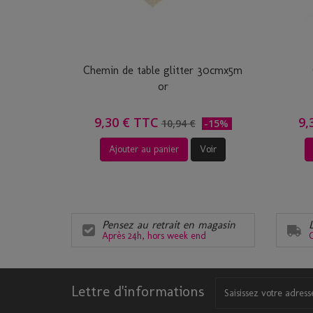
Chemin de table glitter 30cmx5m
or
9,30 € TTC
9,
10,94 €
-15%
Ajouter au panier
Voir
Pensez au retrait en magasin
Après 24h, hors week end
C
Lettre d'informations