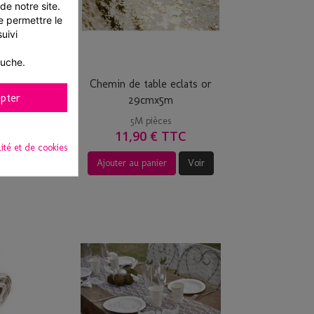
e notre site. 
 permettre le 
ivi 
auche.
multi
Chemin de table eclats or
pter
29cmx5m
5M pièces
11,90 € TTC
lité et de cookies
Ajouter au panier
Voir