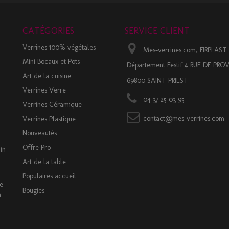
CATÉGORIES
SERVICE CLIENT
Verrines 100% végétales
Mes-verrines.com, FIRPLAST
Mini Bocaux et Pots
Département Festif 4 RUE DE PR
Art de la cuisine
69800 SAINT PRIEST
Verrines Verre
04 37 25 03 95
Verrines Céramique
contact@mes-verrines.com
Verrines Plastique
Nouveautés
Offre Pro
in
Art de la table
Populaires accueil
ue
Bougies
m