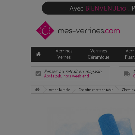
Verrines
Verrines
Verr
Verres
Céramique
Plast
Pensez au retrait en magasin
Après 24h, hors week end
C
Art de la table
Chemins et sets de table
Chemins 