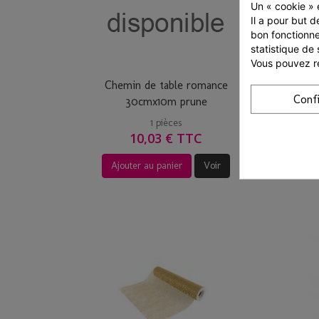
Un « cookie » e
Il a pour but d
bon fonctionne
statistique de 
Vous pouvez ré
Chemin de table romance
Chem
Conf
30cmx10m prune
1 pièces
10,03 € TTC
Ajouter au panier
Voir