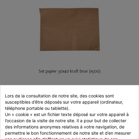
Set papier 30x40 kraft brun (x500)
500 pièces
23,99 € TTC
Lors de la consultation de notre site, des cookies sont 
susceptibles d’être déposés sur votre appareil (ordinateur, 
Ajouter au panier
Voir
téléphone portable ou tablette).
Un « cookie » est un fichier texte déposé sur votre appareil à 
l’occasion de la visite de notre site. Il a pour but de collecter 
des informations anonymes relatives à votre navigation, de 
permettre le bon fonctionnement de notre site et d’en mesurer 
son audience afin d’effectuer un suivi statistique de son 