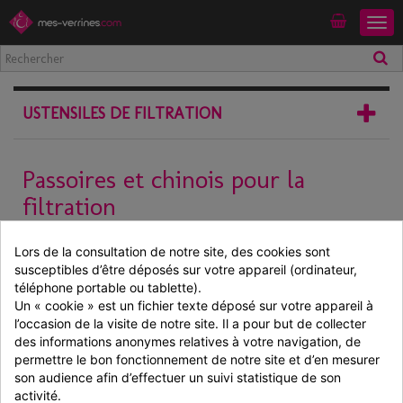
Togg
Mon compte
navig
USTENSILES DE FILTRATION
Passoires et chinois pour la
filtration
Lors de vos préparations culinaires, la filtration est une étape
Lors de la consultation de notre site, des cookies sont 
primordiale à ne pas rater. Mes-Verrines.com vous propose sa
susceptibles d’être déposés sur votre appareil (ordinateur, 
gamme professionnelle de passoires et chinois en inox. Le matériel
téléphone portable ou tablette).
de
cuisine proposé
est à la fois Design, ergonomique, très résistant et
Un « cookie » est un fichier texte déposé sur votre appareil à 
lavable facilement.
l’occasion de la visite de notre site. Il a pour but de collecter 
Que vous désiriez préparer des soupes ou des sauces nos ustensiles
des informations anonymes relatives à votre navigation, de 
de filtration seront idéaux pour vous accompagner dans le temps.
permettre le bon fonctionnement de notre site et d’en mesurer 
Découvrez également la passoire
tamis
son audience afin d’effectuer un suivi statistique de son 
professionnelle
,
accessoire
de cuisine indispensable pour
activité.