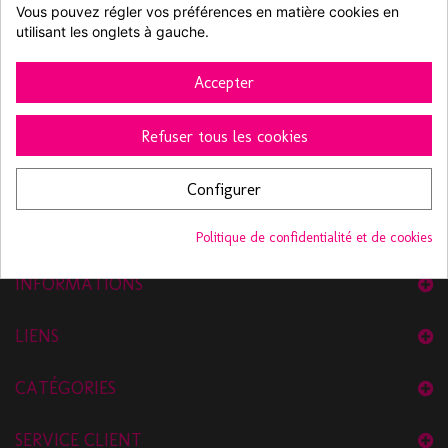
transformer vos aliments facilement afin de réaliser vos plats.
Vous pouvez régler vos préférences en matière cookies en 
utilisant les onglets à gauche.
Accepter
Refuser tous les cookies
Configurer
Politique de confidentialité et de cookies
INFORMATIONS
LIENS
CATÉGORIES
SERVICE CLIENT