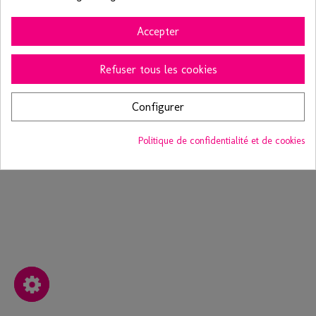
LIENS
Accepter
CATÉGORIES
Refuser tous les cookies
SERVICE CLIENT
Configurer
Copyright © 2016
Mes Verrines
- Droits et reproduction interdite -
Mentions légales
Politique de confidentialité et de cookies