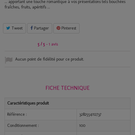
... apportant une touche romantique à vos présentations tels bouchées
fraîches, fruits, apéritifs ...
Tweet
Partager
Pinterest
5
/
5
-
1
avis
Aucun point de fidélité pour ce produit.
FICHE TECHNIQUE
Caractéristiques produit
Référence :
3282554112737
Conditionnement :
100