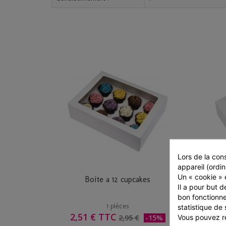
Lors de la cons
appareil (ordin
Un « cookie » e
Boite a 12 cupcakes
Il a pour but d
bon fonctionne
1 pièces
statistique de 
2,51 € TTC
1
Vous pouvez ré
2,95 €
-15%