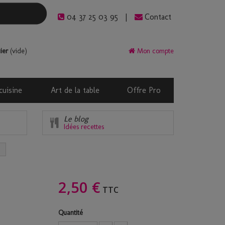
04 37 25 03 95
Contact
ier
(vide)
Mon compte
cuisine
Art de la table
Offre Pro
Le blog
Idées recettes
2,50 €
TTC
Quantité