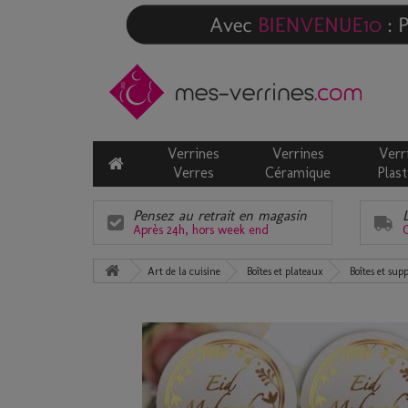
Verrines
Verrines
Verr
Verres
Céramique
Plast
Pensez au retrait en magasin
Après 24h, hors week end
C
Art de la cuisine
Boîtes et plateaux
Boîtes et sup