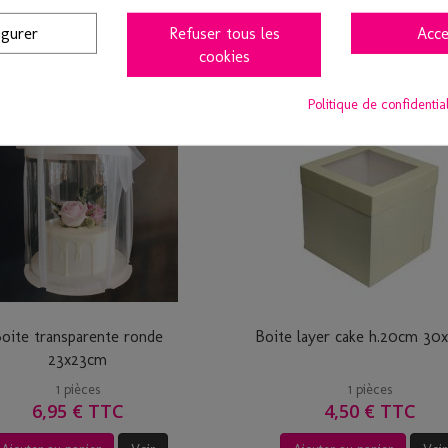
Ajouter au panier
Voir
Ajouter au panier
Voir
igurer
Refuser tous les
Acce
cookies
Politique de confidentia
oite transparente ronde
Boite layer cake h.20cm 3
23x23cm
1 pièces
1 pièces
6,95 € TTC
4,50 € TTC