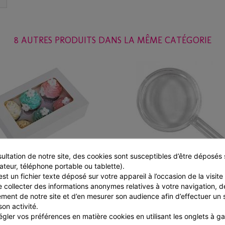
8 AUTRES PRODUITS DANS LA MÊME CATÉGORIE
ultation de notre site, des cookies sont susceptibles d’être déposés s
ateur, téléphone portable ou tablette).
st un fichier texte déposé sur votre appareil à l’occasion de la visite d
Boite a 6 cupcakes
Boite sucette transparent
e collecter des informations anonymes relatives à votre navigation, de
10x2x5.5cm
ment de notre site et d’en mesurer son audience afin d’effectuer un su
1 pièces
3 pièces
son activité.
,61 € TTC
3,06 € TTC
gler vos préférences en matière cookies en utilisant les onglets à g
1,90 €
-15%