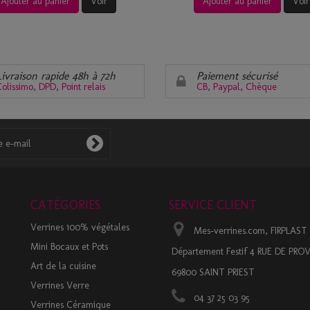
Ajouter au panier
Voir
Ajouter au panier
Voir
Livraison rapide 48h à 72h
Paiement sécurisé
olissimo, DPD, Point relais
CB, Paypal, Chèque
CATÉGORIES
SERVICE CLIENT
Verrines 100% végétales
Mes-verrines.com, FIRPLAST
Mini Bocaux et Pots
Département Festif 4 RUE DE PR
Art de la cuisine
69800 SAINT PRIEST
Verrines Verre
04 37 25 03 95
Verrines Céramique