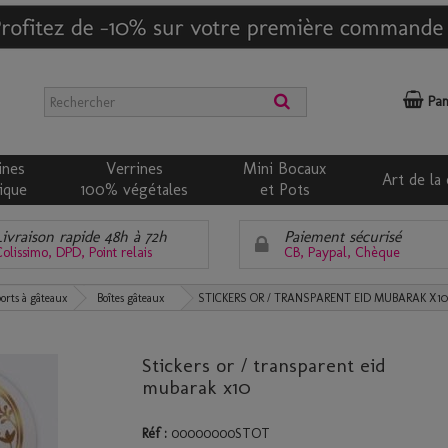
Pan
ines
Verrines
Mini Bocaux
Art de la 
ique
100% végétales
et Pots
Livraison rapide 48h à 72h
Paiement sécurisé
olissimo, DPD, Point relais
CB, Paypal, Chèque
ports à gâteaux
Boîtes gâteaux
STICKERS OR / TRANSPARENT EID MUBARAK X10
Stickers or / transparent eid
mubarak x10
Réf :
00000000STOT