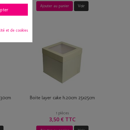
Ajouter au panier
Voir
pter
lité et de cookies
0x30cm
Boite layer cake h.20cm 25x25cm
1 pièces
3,50 € TTC