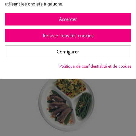
utilisant les onglets à gauche.
Assiettes tropical 23cm x8
Accepter
5,06 € TTC
Refuser tous les cookies
5,95 €
-15%
Ajouter au panier
Voir
Configurer
Politique de confidentialité et de cookies