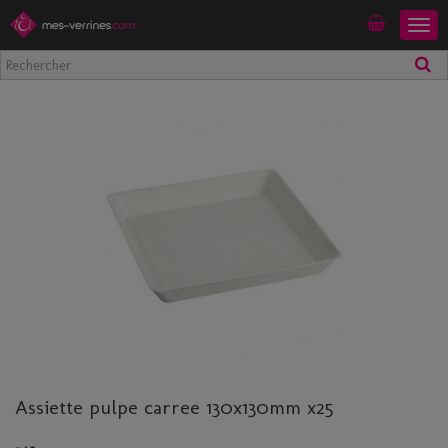
Togg
Mon compte
navig
Assiette pulpe carree 130x130mm x25