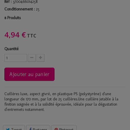
Réf :
3700466014258
Conditionnement :
25
Produits
8
4,94 €
TTC
Quantité
Ajouter au panier
Cuillères luxe, aspect givré, en plastique PS (polystyrène) d'une
longueur de 170 mm, par lot de 25 cuillères.Une cuillère jetable à la
finition soignée et à la solidité éprouvée, idéale pour la dégustation
d'entremets notamment.
Tweet
Partager
Pinterest