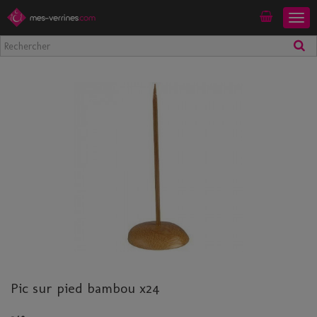
Togg
Mon compte
navig
Pic sur pied bambou x24