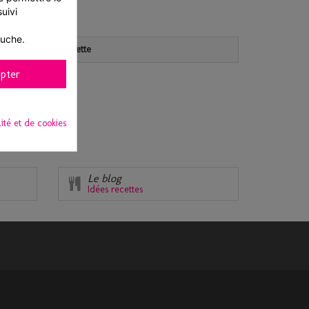
ivi 
auche.
Caractéristiques palette
pter
lité et de cookies
Le blog
Idées recettes