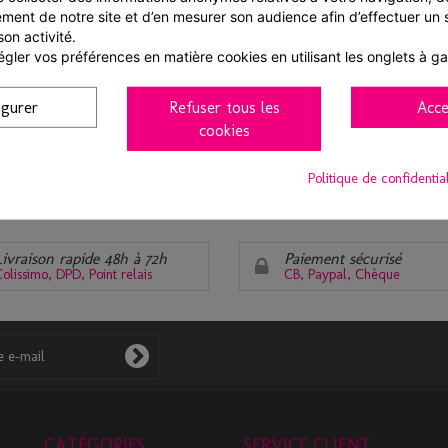
ment de notre site et d’en mesurer son audience afin d’effectuer un su
FICHE TECHNIQUE
son activité.
gler vos préférences en matière cookies en utilisant les onglets à g
Caractéristiques colis
igurer
Refuser tous les
Acce
Colis code barre :
3700466100111
cookies
Politique de confidentia
Livraison rapide 48h à 72h
Paiement sécurisé
olissimo, DPD, Point relais
CB, Paypal, Chèque
CATÉGORIES
SERVICE CLIENT