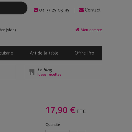
04 37 25 03 95
Contact
ier
(vide)
Mon compte
cuisine
Art de la table
Offre Pro
Le blog
Idées recettes
17,90 €
TTC
Quantité