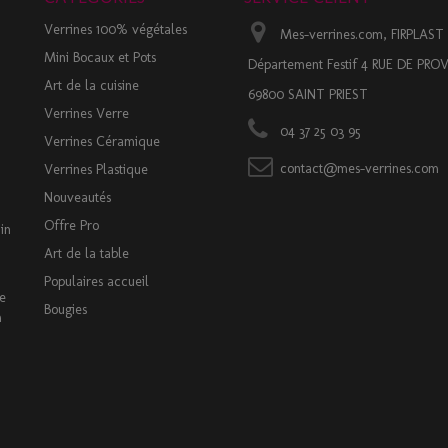
Verrines 100% végétales
Mes-verrines.com, FIRPLAST
Mini Bocaux et Pots
Département Festif 4 RUE DE PR
Art de la cuisine
69800 SAINT PRIEST
Verrines Verre
04 37 25 03 95
Verrines Céramique
contact@mes-verrines.com
Verrines Plastique
Nouveautés
Offre Pro
in
Art de la table
Populaires accueil
ue
Bougies
m