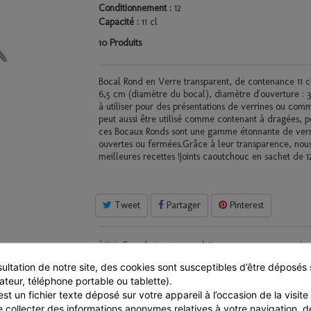
Conditionnement :
12
Capacité :
11 cl
Produits
10
Bocal Rond en Verre transparent, de contenance 11 cl
6,5 cm (diamètre du bocal), diamètre d'ouverture : 3,
à utiliser pour des présentations de verrines ou com
peut aussi être utilisé comme contenant à dragées, p
ces Bocaux Ronds sont une gamme étonnante de verrin
ouvertes ou fermées.Grâce à leur transparence, nous 
meilleures recettes !Joints caoutchouc en sachet de 12
Tweet
Partager
Pinterest
En achetant ce produit vous pouvez gagner ju
fidélité
pouvant être transformé(s) en un bon 
ultation de notre site, des cookies sont susceptibles d’être déposés s
ateur, téléphone portable ou tablette).
st un fichier texte déposé sur votre appareil à l’occasion de la visite d
e collecter des informations anonymes relatives à votre navigation, de