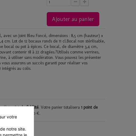
Ajouter au panier
, avec un Joint Bleu Foncé, dimensions : 8,5 cm (hauteur) x
4 cm. Lot de 12 bocaux ronds de 11 cl.Bocal non stérilisable,
me bocal ou pot à épices. Ce bocal, de diamètre 3,4 cm,
ouvant contenir 18 à 22 dragées.?Utilisés comme verrines,
e, à utiliser sans modération. Vous pouvez les présenter
vous assurons un succès garanti pour réaliser vos
 intégrés au colis.
squ'à
1
point de fidélité
. Votre panier totalisera
1
point de
de réduction de
0,20 €
.
ur votre 
e notre site. 
 permettre le 