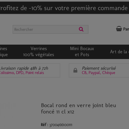
Pan
ines
Verrines
Mini Bocaux
Art de la 
ique
100% végétales
et Pots
Livraison rapide 48h à 72h
Paiement sécurisé
olissimo, DPD, Point relais
CB, Paypal, Chèque
Bocal rond en verre joint bleu
foncé 11 cl x12
Réf :
3700466100111