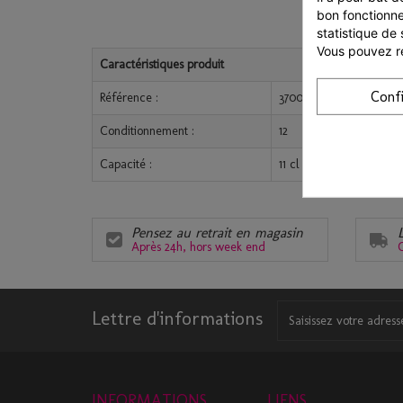
bon fonctionne
statistique de 
Vous pouvez ré
Caractéristiques produit
Conf
Référence :
3700466100111
Conditionnement :
12
Capacité :
11 cl
Pensez au retrait en magasin
Après 24h, hors week end
C
Lettre d'informations
INFORMATIONS
LIENS