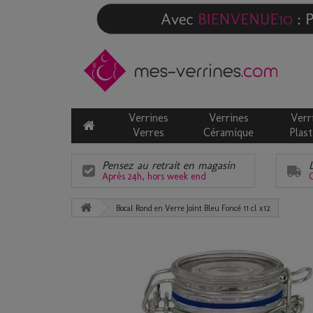
Verrines
Verrines
Verr
Verres
Céramique
Plast
Pensez au retrait en magasin
Après 24h, hors week end
C
Bocal Rond en Verre Joint Bleu Foncé 11 cl x12