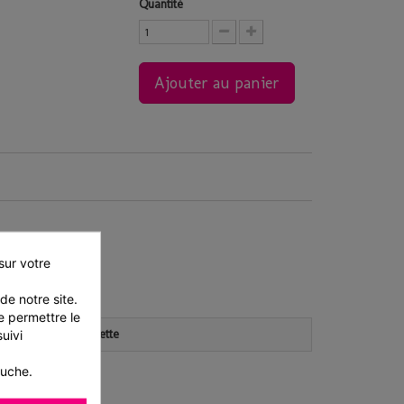
Quantité
Ajouter au panier
ur votre 
e notre site. 
 permettre le 
Caractéristiques palette
ivi 
auche.