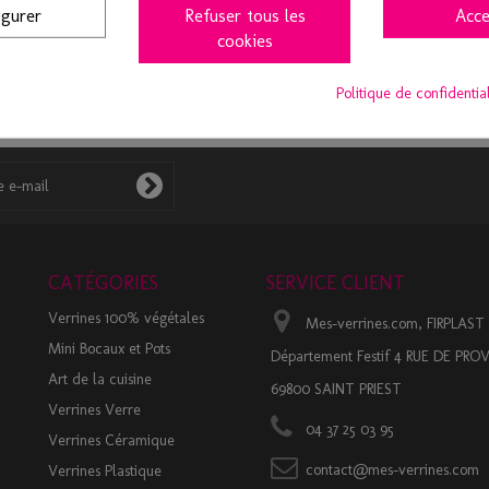
igurer
Refuser tous les
Acce
cookies
Livraison rapide 48h à 72h
Paiement sécurisé
Politique de confidentia
olissimo, DPD, Point relais
CB, Paypal, Chèque
CATÉGORIES
SERVICE CLIENT
Verrines 100% végétales
Mes-verrines.com, FIRPLAST
Mini Bocaux et Pots
Département Festif 4 RUE DE PR
Art de la cuisine
69800 SAINT PRIEST
Verrines Verre
04 37 25 03 95
Verrines Céramique
contact@mes-verrines.com
Verrines Plastique