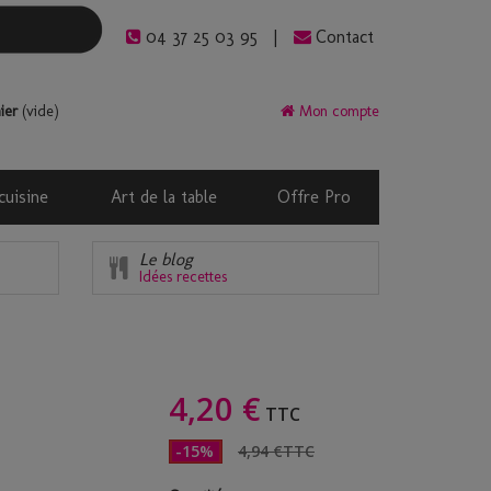
04 37 25 03 95
Contact
ier
(vide)
Mon compte
cuisine
Art de la table
Offre Pro
Le blog
Idées recettes
4,20 €
TTC
-15%
4,94 €
TTC