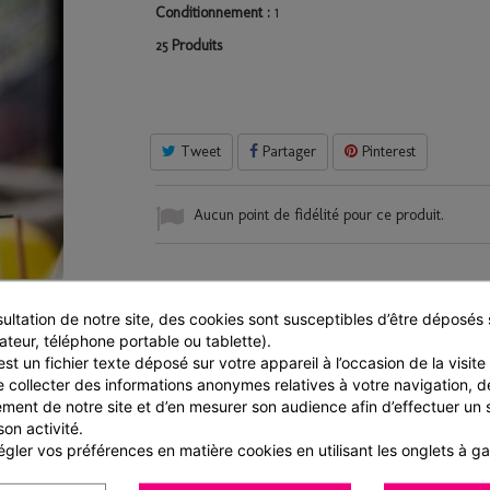
Conditionnement :
1
Produits
25
Tweet
Partager
Pinterest
Aucun point de fidélité pour ce produit.
ultation de notre site, des cookies sont susceptibles d’être déposés s
ateur, téléphone portable ou tablette).
FICHE TECHNIQUE
st un fichier texte déposé sur votre appareil à l’occasion de la visite d
e collecter des informations anonymes relatives à votre navigation, de
Caractéristiques colis
ment de notre site et d’en mesurer son audience afin d’effectuer un su
son activité.
Colis code barre :
3700091796352
gler vos préférences en matière cookies en utilisant les onglets à g