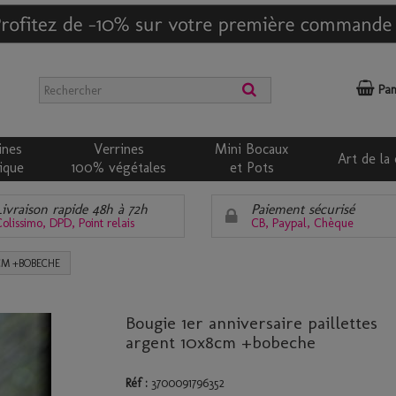
Pan
ines
Verrines
Mini Bocaux
Art de la 
ique
100% végétales
et Pots
Livraison rapide 48h à 72h
Paiement sécurisé
olissimo, DPD, Point relais
CB, Paypal, Chèque
CM +BOBECHE
Bougie 1er anniversaire paillettes
argent 10x8cm +bobeche
Réf :
3700091796352