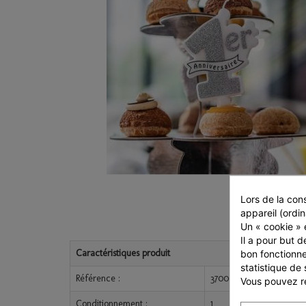
Lors de la cons
appareil (ordin
Un « cookie » e
Il a pour but d
Caractéristiques produit
bon fonctionne
statistique de 
Référence :
3700091796352
Vous pouvez ré
Conditionnement :
1