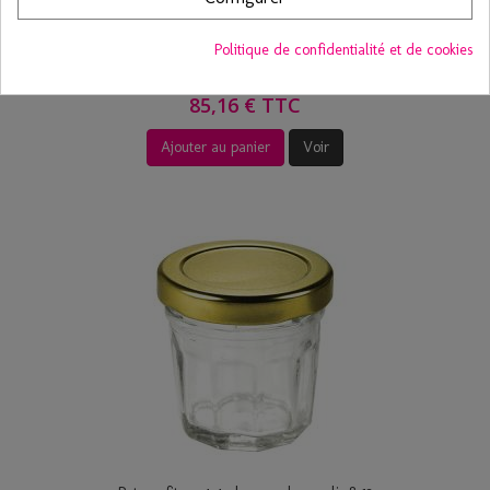
Petit bocal verre joint blanc 6,5cl colis...
Politique de confidentialité et de cookies
48 pièces
85,16 € TTC
Ajouter au panier
Voir