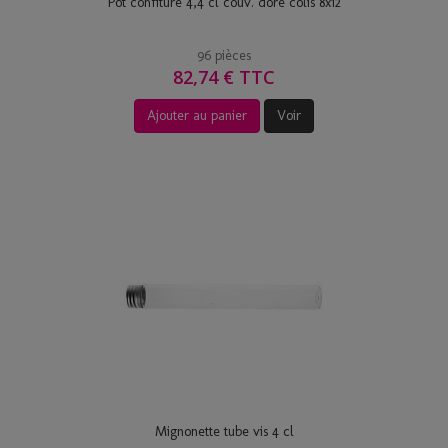
Pot confiture 4,4 cl couv. dore colis 8x12
96 pièces
82,74 € TTC
Ajouter au panier
Voir
Mignonette tube vis 4 cl