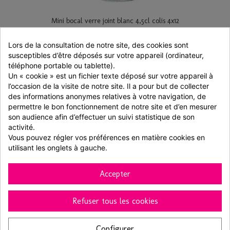
Mini bocal verre joint blanc 4,5cl colis 4x12
Lors de la consultation de notre site, des cookies sont 
48 pièces
susceptibles d’être déposés sur votre appareil (ordinateur, 
71,11 € TTC
téléphone portable ou tablette).
Un « cookie » est un fichier texte déposé sur votre appareil à 
Ajouter au panier
Voir
l’occasion de la visite de notre site. Il a pour but de collecter 
des informations anonymes relatives à votre navigation, de 
permettre le bon fonctionnement de notre site et d’en mesurer 
son audience afin d’effectuer un suivi statistique de son 
activité.
Vous pouvez régler vos préférences en matière cookies en 
utilisant les onglets à gauche.
Accepter
Refuser tous les cookies
Configurer