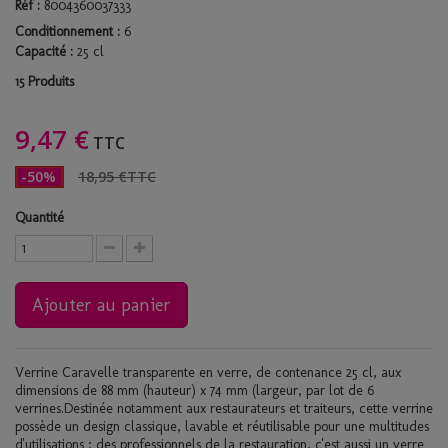
Réf :
8004360037333
Conditionnement :
6
Capacité :
25 cl
Produits
15
9,47 €
TTC
-50%
18,95 €
TTC
Quantité
Ajouter au panier
Verrine Caravelle transparente en verre, de contenance 25 cl, aux
dimensions de 88 mm (hauteur) x 74 mm (largeur, par lot de 6
verrines.Destinée notamment aux restaurateurs et traiteurs, cette verrine
possède un design classique, lavable et réutilisable pour une multitudes
d'utilisations ; des professionnels de la restauration, c'est aussi un verre