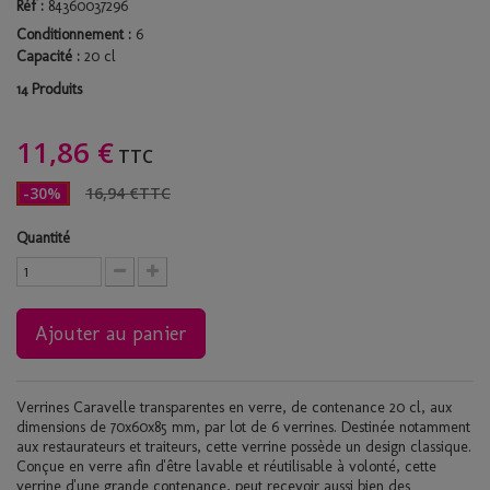
Réf :
84360037296
Conditionnement :
6
Capacité :
20 cl
Produits
14
11,86 €
TTC
-30%
16,94 €
TTC
Quantité
Ajouter au panier
Verrines Caravelle transparentes en verre, de contenance 20 cl, aux
dimensions de 70x60x85 mm, par lot de 6 verrines. Destinée notamment
aux restaurateurs et traiteurs, cette verrine possède un design classique.
Conçue en verre afin d'être lavable et réutilisable à volonté, cette
verrine d'une grande contenance, peut recevoir aussi bien des