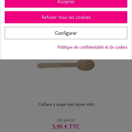
4,94 € TTC
Accepter
Ajouter au panier
Voir
Refuser tous les cookies
Configurer
Politique de confidentialité et de cookies
Cuillere a soupe bois 165mn x100
100 pièces
5,95 € TTC