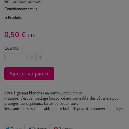
Réf :
000000100010/C
Conditionnement :
1
Produits
71
0,50 €
TTC
Quantité
Ajouter au panier
Boite
à gateau blanches
en carton
, 20X8 cm x1.
Pratique, c'est l'
emballage biosourcé
indispensable des
pâtissiers
pour
protéger leurs gâteaux, tartes ou petits fours.
Résistante et
personnalisable
, cette
boîte
dispose d'un
couvercle
intégré.
Tweet
Partager
Pinterest