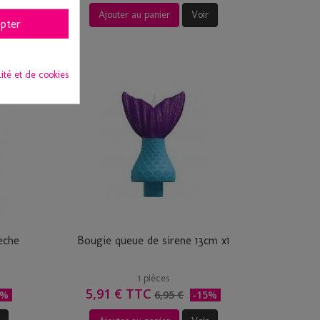
Ajouter au panier
Voir
pter
lité et de cookies
eche
Bougie queue de sirene 13cm x1
1 pièces
5,91 € TTC
5%
6,95 €
-15%