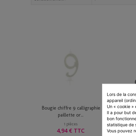
Lors de la cons
appareil (ordin
Un « cookie » e
Bougie chiffre 9 calligraphie
Il a pour but d
paillette or...
bon fonctionne
1 pièces
statistique de 
4,94 € TTC
Vous pouvez ré