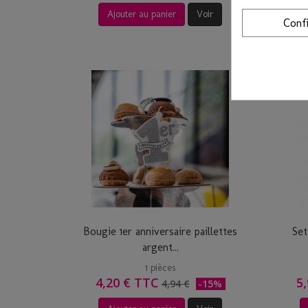
Ajouter au panier
Voir
Conf
Bougie 1er anniversaire paillettes
Set
argent...
1 pièces
4,20 € TTC
5
4,94 €
-15%