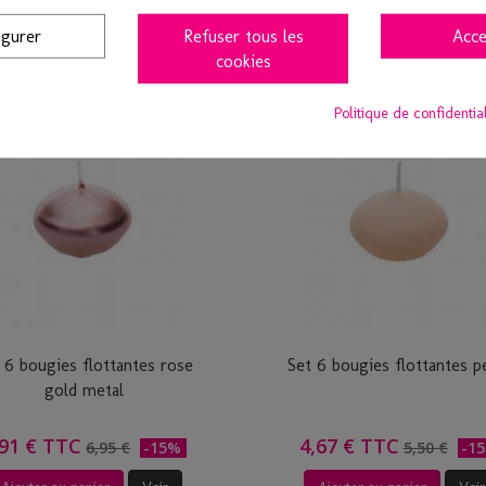
Ajouter au panier
Voir
Ajouter au panier
Voir
igurer
Refuser tous les
Acce
cookies
Politique de confidentia
 6 bougies flottantes rose
Set 6 bougies flottantes p
gold metal
,91 € TTC
4,67 € TTC
6,95 €
-15%
5,50 €
-1