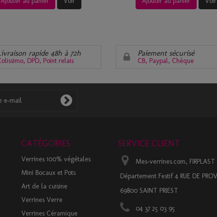
Ajouter au panier
Voir
Ajouter au panier
Voir
Livraison rapide 48h à 72h
Paiement sécurisé
olissimo, DPD, Point relais
CB, Paypal, Chèque
CATÉGORIES
SERVICE CLIENT
Verrines 100% végétales
Mes-verrines.com, FIRPLAST
Mini Bocaux et Pots
Département Festif 4 RUE DE PR
Art de la cuisine
69800 SAINT PRIEST
Verrines Verre
04 37 25 03 95
Verrines Céramique