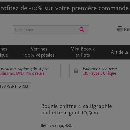
Pan
ines
Verrines
Mini Bocaux
Art de la 
ique
100% végétales
et Pots
Livraison rapide 48h à 72h
Paiement sécurisé
olissimo, DPD, Point relais
CB, Paypal, Chèque
TTE ARGENT 10,5CM
Bougie chiffre 4 calligraphie
paillette argent 10,5cm
Réf :
3700091778785