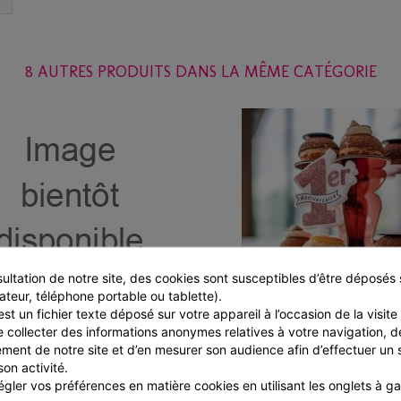
8 AUTRES PRODUITS DANS LA MÊME CATÉGORIE
ultation de notre site, des cookies sont susceptibles d’être déposés s
ateur, téléphone portable ou tablette).
st un fichier texte déposé sur votre appareil à l’occasion de la visite d
Bougie musicale bleue
Bougie 1er anniversaire r
e collecter des informations anonymes relatives à votre navigation, de
gold...
ment de notre site et d’en mesurer son audience afin d’effectuer un su
1 pièces
1 pièces
son activité.
4,24 € TTC
5,06 € TTC
gler vos préférences en matière cookies en utilisant les onglets à g
5,95 €
-1